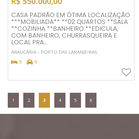
R$ 550.000,00
CASA PADRÃO EM ÓTIMA LOCALIZAÇÃO
***MOBILIADA** **02 QUARTOS **SALA
**COZINHA **BANHEIRO **EDICULA,
COM BANHEIRO, CHURRASQUEIRA E
LOCAL PRA...
ARAUCÁRIA - PORTO DAS LARANJEIRAS
0
0
1
2
3
4
5
6