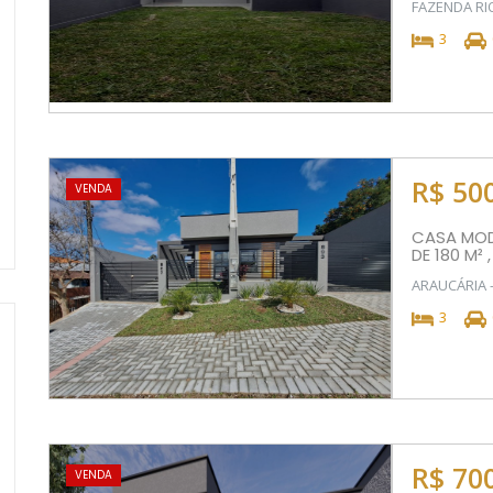
FAZENDA RI
3
R$ 50
VENDA
CASA MOD
DE 180 M² 
ARAUCÁRIA 
3
R$ 70
VENDA