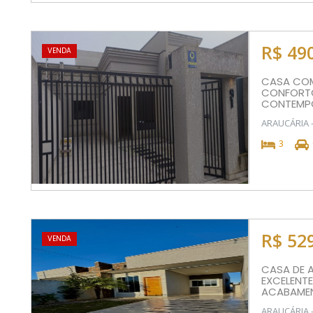
R$ 49
VENDA
CASA COM
CONFORTO
CONTEMPOR
ARAUCÁRIA -
3
R$ 52
VENDA
CASA DE 
EXCELENT
ACABAMENT
ARAUCÁRIA 