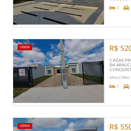
3
R$ 52
VENDA
CASAS PR
EM ARAUCÁ
CONQUISTA
ARAUCÁRIA 
3
R$ 55
VENDA