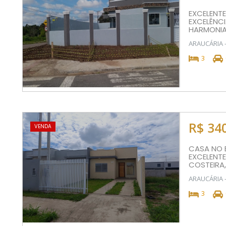
EXCELENTE
EXCELÊNCI
HARMONIA,
ARAUCÁRIA 
3
R$ 34
VENDA
CASA NO 
EXCELENT
COSTEIRA,
ARAUCÁRIA 
3