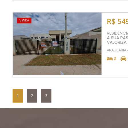
R$ 54
VENDA
RESIDÊNCI
A SUA PA
VALORIZA 
ARAUCÁRIA 
3
1
2
3