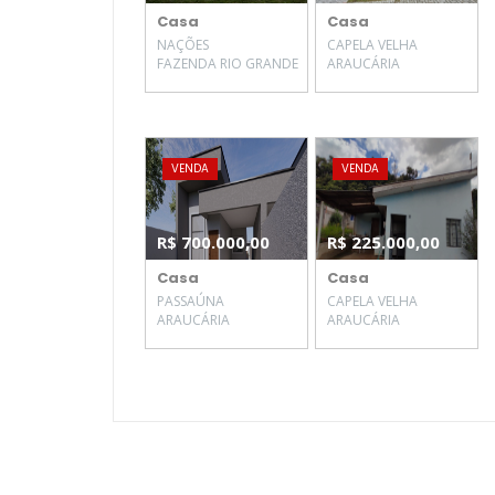
Casa
Casa
NAÇÕES
CAPELA VELHA
FAZENDA RIO GRANDE
ARAUCÁRIA
VENDA
VENDA
R$ 700.000,00
R$ 225.000,00
Casa
Casa
PASSAÚNA
CAPELA VELHA
ARAUCÁRIA
ARAUCÁRIA