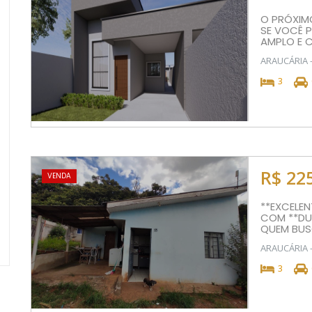
O PRÓXIM
SE VOCÊ 
AMPLO E C
ARAUCÁRIA 
3
R$ 22
VENDA
**EXCELEN
COM **DUA
QUEM BUS
ARAUCÁRIA 
3