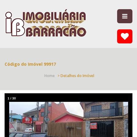
Código do Imóvel 99917
Home
> Detalhes do Imóvel
1
/
30