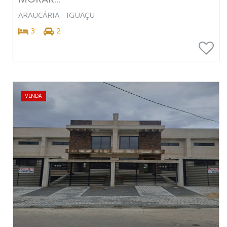
ARAUCÁRIA - IGUAÇU
3
2
VENDA