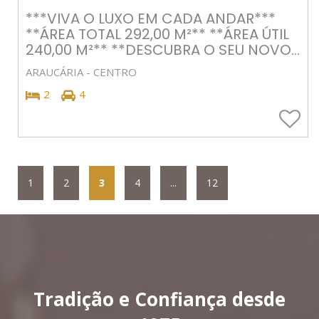
***VIVA O LUXO EM CADA ANDAR***
**ÁREA TOTAL 292,00 M²** **ÁREA ÚTIL
240,00 M²** **DESCUBRA O SEU NOVO...
ARAUCÁRIA - CENTRO
2
4
1
2
3
4
...
12
Tradição e Confiança desde