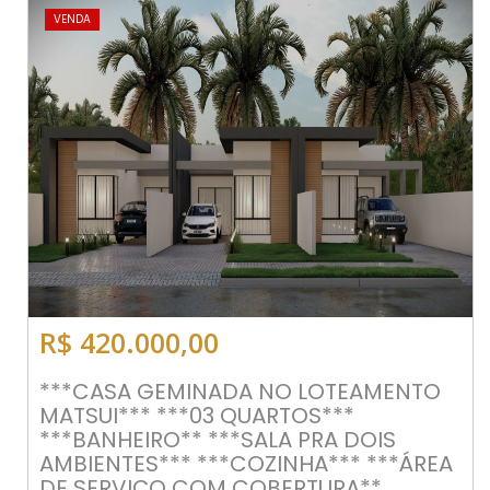
VENDA
R$ 420.000,00
***CASA GEMINADA NO LOTEAMENTO
MATSUI*** ***03 QUARTOS***
***BANHEIRO** ***SALA PRA DOIS
AMBIENTES*** ***COZINHA*** ***ÁREA
DE SERVIÇO COM COBERTURA**...