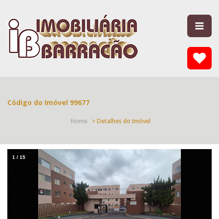
Código do Imóvel 99677
Home
> Detalhes do Imóvel
1
/
15