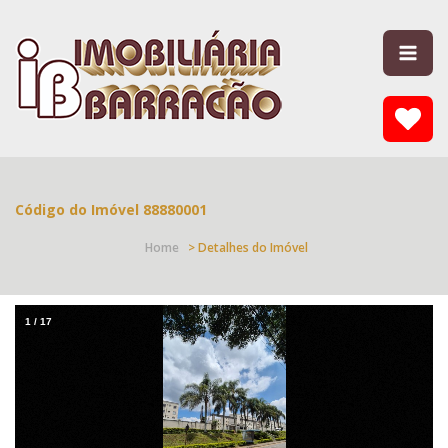
Código do Imóvel 88880001
Home
> Detalhes do Imóvel
1
/
17